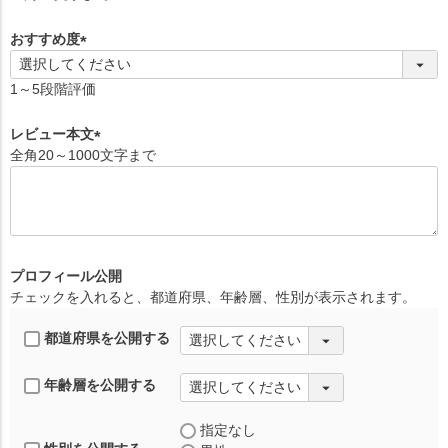
須
)
おすすめ度
(
必
1～5段階評価
須
)
レビュー本文
全角20～1000文字まで
(
必
須
)
プロフィール公開
チェックを入れると、都道府県、年齢層、性別が表示されます。
都道府県を公開する
年齢層を公開する
指定なし