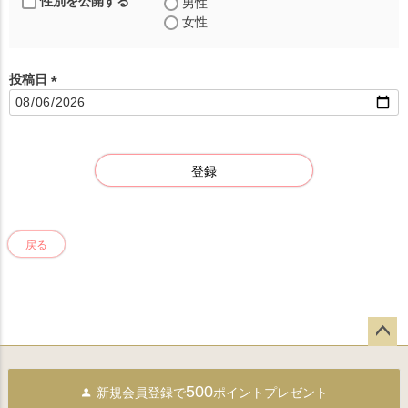
性別を公開する
男性
女性
投稿日
(
必
須
)
登録
戻る
ペー
ジト
500
新規会員登録で
ポイントプレゼント
ップ