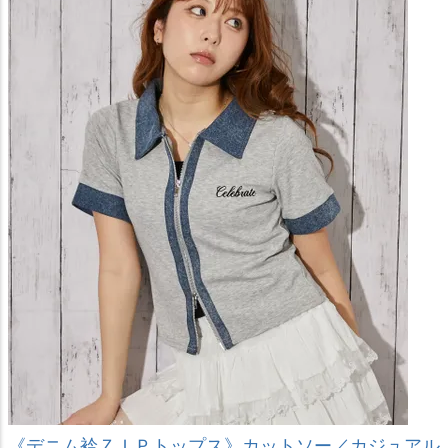
《デニム衿ＺＩＰトップス》カットソー／カジュアル