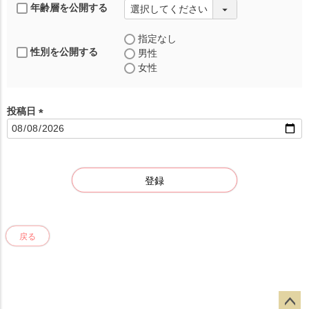
年齢層を公開する
指定なし
性別を公開する
男性
女性
投稿日
(
必
須
)
登録
戻る