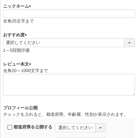
ニックネーム
(
必
全角25文字まで
須
)
おすすめ度
(
必
1～5段階評価
須
)
レビュー本文
全角20～1000文字まで
(
必
須
)
プロフィール公開
チェックを入れると、都道府県、年齢層、性別が表示されます。
都道府県を公開する