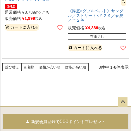
SALE
《厚底×ダブルベルト》サンダ
通常価格
¥
8,789
のところ
ル／ストリート×Ｙ２Ｋ／春夏
販売価格
¥
1,999
税込
／全２色
カートに入れる
販売価格
¥
4,389
税込
在庫切れ
カートに入れる
8
件中
1
-
8
件表示
並び替え
新着順
価格が安い順
価格が高い順
ペー
ジト
500
新規会員登録で
ポイントプレゼント
ップ
へ