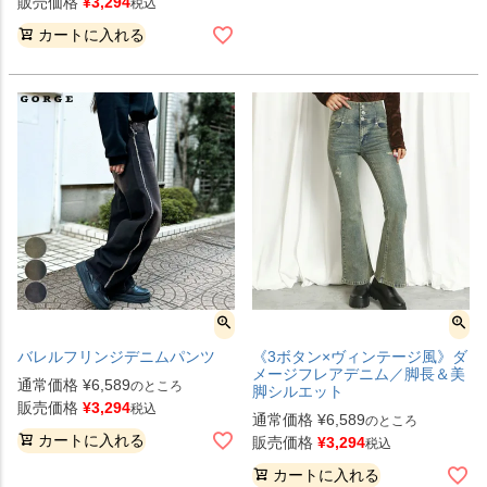
販売価格
¥
3,294
税込
カートに入れる
バレルフリンジデニムパンツ
《3ボタン×ヴィンテージ風》ダ
メージフレアデニム／脚長＆美
通常価格
¥
6,589
のところ
脚シルエット
販売価格
¥
3,294
税込
通常価格
¥
6,589
のところ
カートに入れる
販売価格
¥
3,294
税込
カートに入れる