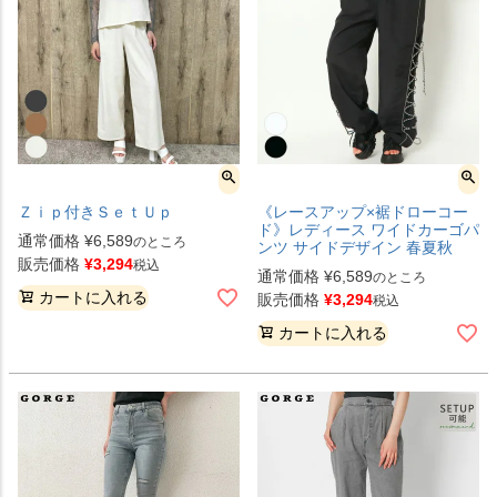
Ｚｉｐ付きＳｅｔＵｐ
《レースアップ×裾ドローコー
ド》レディース ワイドカーゴパ
通常価格
¥
6,589
のところ
ンツ サイドデザイン 春夏秋
販売価格
¥
3,294
税込
通常価格
¥
6,589
のところ
カートに入れる
販売価格
¥
3,294
税込
カートに入れる