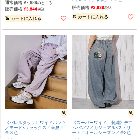
通常価格
¥
7,689
のところ
販売価格
¥
3,839
税込
販売価格
¥
3,844
税込
カートに入れる
カートに入れる
《バレルタック》ワイドパンツ
《スーパーワイド 刺繍》デニ
／モード×リラックス／春夏／
ムパンツ／カジュアル×ストリ
全３色
ート／オールシーズン／全3色