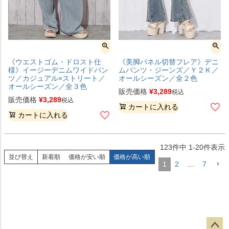
《ウエストゴム・ドロスト仕
《美脚パネル切替フレア》デニ
様》イージーデニムワイドパン
ムパンツ・ジーンズ／Ｙ２Ｋ／
ツ／カジュアル×ストリート／
オールシーズン／全２色
オールシーズン／全３色
販売価格
¥
3,289
税込
販売価格
¥
3,289
税込
カートに入れる
カートに入れる
123
件中
1
-
20
件表示
並び替え
新着順
価格が安い順
価格が高い順
1
2
…
7