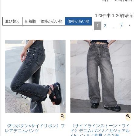
123
件中
1
-
20
件表示
並び替え
新着順
価格が安い順
価格が高い順
1
2
…
7
《3つボタン×サイドリボン》フ
《サイドラインストーン・ワイ
レアデニムパンツ
ド》デニムパンツ／カジュアル
×トレンド／春夏／全２色