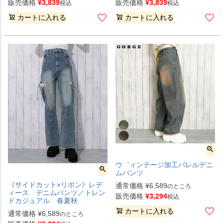
販売価格
¥
3,839
販売価格
¥
3,839
税込
税込
カートに入れる
カートに入れる
ウ゛ィンテージ加工バレルデニ
ムパンツ
《サイドカット×リボン》レデ
通常価格
¥
6,589
のところ
ィース デニムパンツ／トレン
販売価格
¥
3,294
税込
ドカジュアル 春夏秋
カートに入れる
通常価格
¥
6,589
のところ