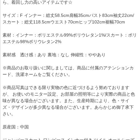
ら、着回し力の高いアイテムです☆
サイズ：F インナー：総丈58.5cm肩幅35cmバスト83cm袖丈22cm/
スカート：総丈118.5cmウエスト70cmヒップ102cm裾幅70cm
素材：インナー：ポリエステル99%ポリウレタン1%/スカート：ポリ
エステル98%ポリウレタン2%
素材感 透け感：あり 裏地：なし 伸縮性：ややあり
※商品のお取り扱いに関しましては、商品に付属のアテンションカ
ード、洗濯ネームをご覧ください。
※商品写真はできる限り実物の色に近づけるよう努めております
が、 お使いのモニター設定、お部屋の照明等により実際の商品と色
味が異なる場合がございます。また、生産時期により、色・サイ
ズ・デザインが多少異なる場合がございます。あらかじめ御了承下
さい。
原産国：中国
ジャンパースカート ワンピース インナー付き ツイル オールシーズ