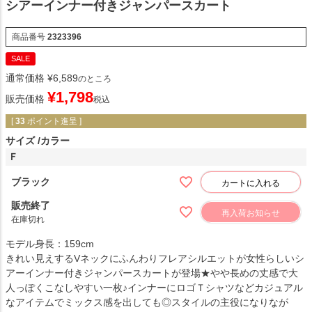
シアーインナー付きジャンパースカート
商品番号
2323396
SALE
通常価格
¥
6,589
のところ
¥
1,798
販売価格
税込
[
33
ポイント進呈 ]
サイズ
カラー
Ｆ
ブラック
カートに入れる
販売終了
再入荷お知らせ
在庫切れ
モデル身長：159cm
きれい見えするVネックにふんわりフレアシルエットが女性らしいシ
アーインナー付きジャンパースカートが登場★やや長めの丈感で大
人っぽくこなしやすい一枚♪インナーにロゴＴシャツなどカジュアル
なアイテムでミックス感を出しても◎スタイルの主役になりなが