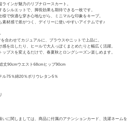
縦ラインが魅力のリブナロースカート。
するシルエットで、脚長効果も期待できる一枚です。
仕様で快適な穿き心地ながら、ミニマルな印象をキープ。
も素材感で差がつく、デイリーに使いやすいアイテムです♪
ト
ツを合わせてカジュアルに、ブラウスやニットで上品に。
け感を出したり、ヒールで大人っぽくまとめたりと幅広く活躍。
トップスを変えるだけで、春夏秋とロングシーズン楽しめます。
総丈90cmウエスト68cmヒップ90cm
ル75％綿20％ポリウレタン5％
り
扱いに関しましては、商品に付属のアテンションカード、洗濯ネームを