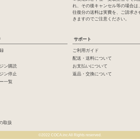
れ、その後キャンセル等の場合は
往復分の送料は実費を、ご請求さ
きますのでご注意ください。
ジ
サポート
録
ご利用ガイド
配送・送料について
ジン購読
お支払いについて
ジン停止
返品・交換について
ー一覧
新着順
登録順
価格が安い順
の取扱
検索
©2022 COCA.inc All Rights reserved.