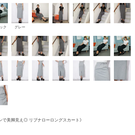
ック
グレー
ンで美脚見え◎ リブナローロングスカート》