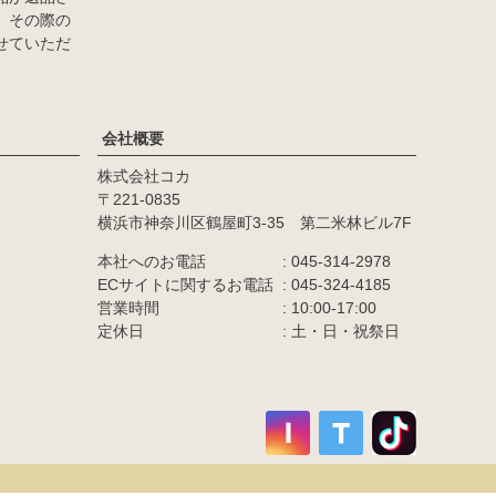
、その際の
せていただ
会社概要
株式会社コカ
カラー
221-0835
横浜市神奈川区鶴屋町3-35 第二米林ビル7F
商品番号/JANコード
本社へのお電話
045-314-2978
ECサイトに関するお電話
045-324-4185
営業時間
10:00-17:00
並び順
定休日
土・日・祝祭日
価格が高い順
優先度順
レビュー順
キーワードヒット順