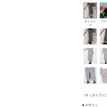
チャコー
ブラ
ル
《すっきりライ
■ デザイン