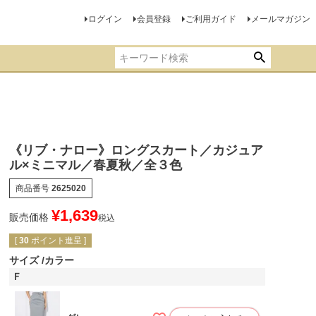
ログイン
会員登録
ご利用ガイド
メールマガジン
《リブ・ナロー》ロングスカート／カジュア
ル×ミニマル／春夏秋／全３色
商品番号
2625020
¥
1,639
販売価格
税込
[
30
ポイント進呈 ]
サイズ
カラー
Ｆ