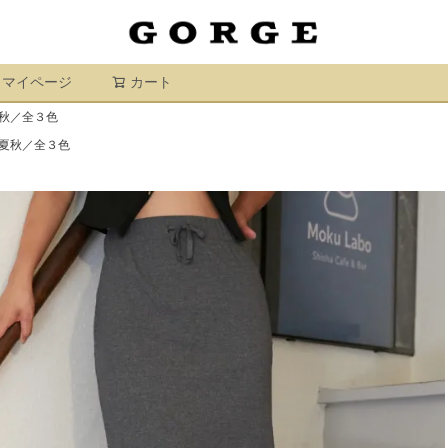
マイページ
カート
検索
秋／全３色
夏秋／全３色