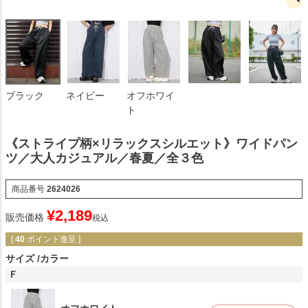
ブラック
ネイビー
オフホワイ
ト
《ストライプ柄×リラックスシルエット》ワイドパン
ツ／大人カジュアル／春夏／全３色
商品番号
2624026
¥
2,189
販売価格
税込
[
40
ポイント進呈 ]
サイズ
カラー
Ｆ