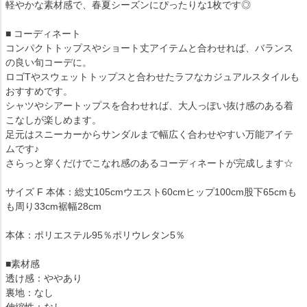
軽やかな素材感で、春夏シーズンにぴったりな1枚です◎
■ コーディネート
コンパクトトップスやショート丈アイテムと合わせれば、バランス
の良い旬コーデに。
ロゴTやスウェットトップスと合わせたラフなカジュアルスタイルも
おすすめです。
シャツやシアートップスを合わせれば、大人っぽい抜け感のある着
こなしが楽しめます。
足元はスニーカーからサンダルまで幅広く合わせやすい万能アイテ
ムです♪
さらっと穿くだけでこなれ感のあるコーディネートが完成します☆
サイズ F 本体：総丈105cmウエスト60cmヒップ100cm股下65cmも
も周り33cm裾幅28cm
本体：ポリエステル95％ポリウレタン5％
■素材感
透け感：ややあり
裏地：なし
伸縮性：なし