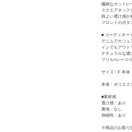
繊細なカットレ
スクエアネック
程よい透け感が
フロントのボタ
■ コーディネー
デニムでカジュ
インでもアウト
ナチュラルな透
フリル×レース
サイズ：F 本体：
本体：ポリエス
■素材感
透け感：あり
裏地：なし
伸縮性：あり
※商品のお取り