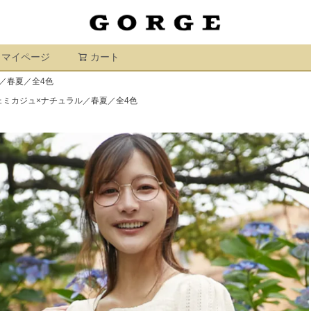
マイページ
カート
検索
／春夏／全4色
ミカジュ×ナチュラル／春夏／全4色