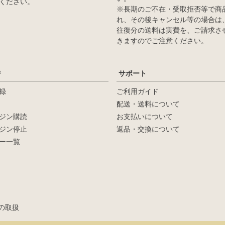
ください。
※長期のご不在・受取拒否等で商
れ、その後キャンセル等の場合は
往復分の送料は実費を、ご請求さ
きますのでご注意ください。
ジ
サポート
録
ご利用ガイド
配送・送料について
ジン購読
お支払いについて
ジン停止
返品・交換について
ー一覧
新着順
登録順
価格が安い順
の取扱