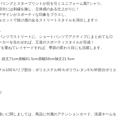
バリングとスタープリントが目を引くユニフォーム風Tシャツ。
部分には刺繍を施し、立体感のある仕上がりに！
デザインがスポーティな印象をプラスし、
ルエットで抜け感のあるストリートスタイルを演出します☆
ト
パンツでストリートに、ショートパンツでアクティブにまとめても◎
ーカーを合わせれば、王道のスポーティスタイルが完成！
Tを重ねてレイヤードすれば、季節の変わり目にも活躍します。
総丈71cm身幅61.5cm肩幅58cm袖丈21.5cm
ル100％/リブ部分：ポリエステル95％ポリウレタン5％/衿部分ポリエ
り
扱いに関しましては、商品に付属のアテンションカード、洗濯ネームを