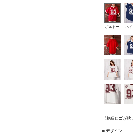
ボルドー
ネイ
《刺繍ロゴが映
■ デザイン