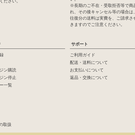
ください。
※長期のご不在・受取拒否等で商
れ、その後キャンセル等の場合は
往復分の送料は実費を、ご請求さ
きますのでご注意ください。
ジ
サポート
録
ご利用ガイド
配送・送料について
ジン購読
お支払いについて
ジン停止
返品・交換について
ー一覧
新着順
登録順
価格が安い順
の取扱