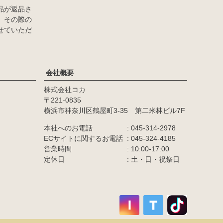
品が返品さ
、その際の
せていただ
会社概要
株式会社コカ
カラー
221-0835
横浜市神奈川区鶴屋町3-35 第二米林ビル7F
商品番号/JANコード
本社へのお電話
045-314-2978
ECサイトに関するお電話
045-324-4185
営業時間
10:00-17:00
並び順
定休日
土・日・祝祭日
価格が高い順
優先度順
レビュー順
キーワードヒット順