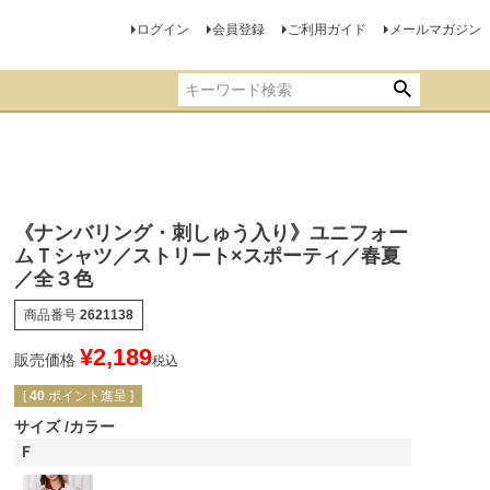
ログイン
会員登録
ご利用ガイド
メールマガジン
《ナンバリング・刺しゅう入り》ユニフォー
ムＴシャツ／ストリート×スポーティ／春夏
／全３色
商品番号
2621138
¥
2,189
販売価格
税込
[
40
ポイント進呈 ]
サイズ
カラー
Ｆ