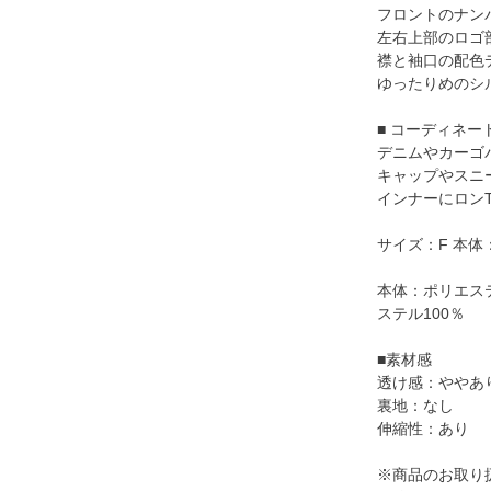
フロントのナン
左右上部のロゴ
襟と袖口の配色
ゆったりめのシ
■ コーディネー
デニムやカーゴ
キャップやスニ
インナーにロン
サイズ：F 本体：
本体：ポリエステ
ステル100％
■素材感
透け感：ややあ
裏地：なし
伸縮性：あり
※商品のお取り