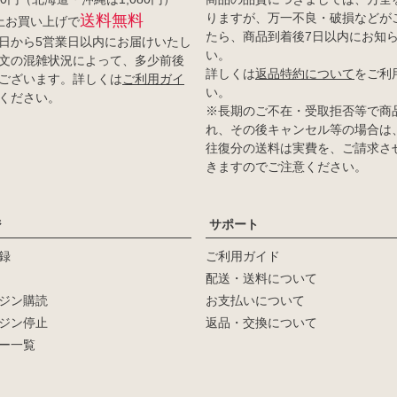
りますが、万一不良・破損などが
送料無料
以上お買い上げで
たら、商品到着後7日以内にお知
日から5営業日以内にお届けいたし
い。
文の混雑状況によって、多少前後
詳しくは
返品特約について
をご利
ございます。詳しくは
ご利用ガイ
い。
ください。
※長期のご不在・受取拒否等で商
れ、その後キャンセル等の場合は
往復分の送料は実費を、ご請求さ
きますのでご注意ください。
ジ
サポート
録
ご利用ガイド
配送・送料について
ジン購読
お支払いについて
ジン停止
返品・交換について
ー一覧
新着順
登録順
価格が安い順