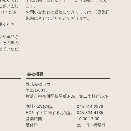
ございまし
ます。
らせくださ
お問い合わせの返信につきましては、5営業日
以内にさせていただいております。
用くださ
品が返品さ
、その際の
せていただ
会社概要
株式会社コカ
カラー
221-0835
横浜市神奈川区鶴屋町3-35 第二米林ビル7F
商品番号/JANコード
本社へのお電話
045-314-2978
ECサイトに関するお電話
045-324-4185
営業時間
10:00-17:00
並び順
定休日
土・日・祝祭日
価格が高い順
優先度順
レビュー順
キーワードヒット順