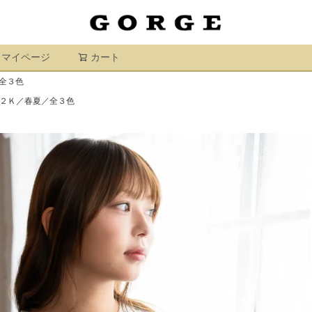
マイページ
カート
検索
全３色
Ｙ２Ｋ／春夏／全３色