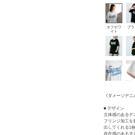
オフホワ
ブラ
イト
《ダメージデニ
■ デザイン
立体感のあるデ
フリンジ加工を
出してくれる1
存在感のある大