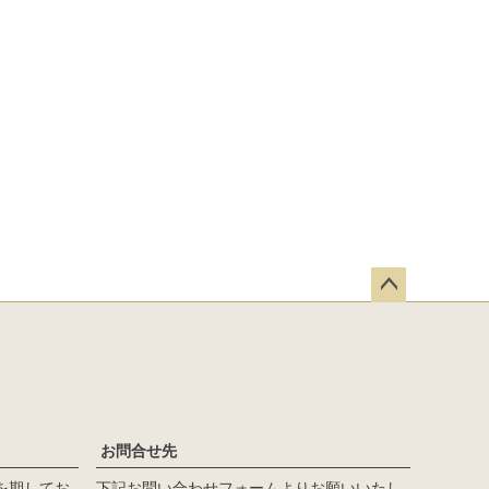
ペー
ジト
ップ
へ
お問合せ先
を期してお
下記お問い合わせフォームよりお願いいたし