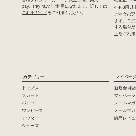
pay、PayPayがご利用になれます。詳しくは
4,400円
ご利用ガイド
をご利用ください。
ご注文の翌
ます。ご注
する場合が
ド
をご利用
カテゴリー
マイペー
トップス
新規会員登
キーワード
スカート
マイページ
パンツ
メールマガ
価格
ワンピース
メールマガ
〜
アウター
商品レビュ
シューズ
在庫なし商品
在庫なし商品を表示しない