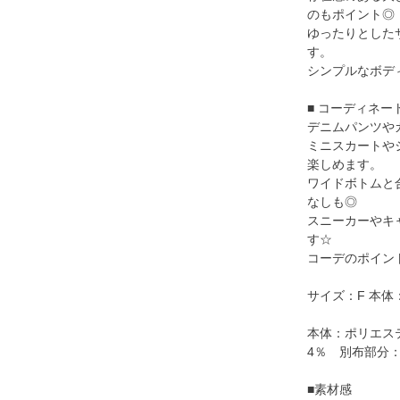
のもポイント◎
ゆったりとした
す。
シンプルなボデ
■ コーディネー
デニムパンツや
ミニスカートや
楽しめます。
ワイドボトムと
なしも◎
スニーカーやキ
す☆
コーデのポイン
サイズ：F 本体：
本体：ポリエステ
4％ 別布部分：
■素材感