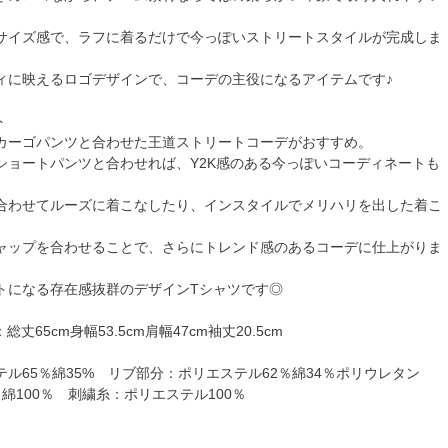
サイズ感で、ラフに着るだけで今っぽいストリートスタイルが完成しま
ィに映えるロゴデザインで、コーデの主役になるアイテムです♪
ト
カーゴパンツと合わせた王道ストリートコーデがおすすめ。
ショートパンツと合わせれば、Y2K感のある今っぽいコーディネートも
合わせてルーズに着こなしたり、インスタイルでメリハリを出した着こ
ャップを合わせることで、さらにトレンド感のあるコーデに仕上がりま
トになる存在感抜群のデザインTシャツです◎
総丈65cm身幅53.5cm肩幅47cm袖丈20.5cm
ル65％綿35% リブ部分：ポリエステル62％綿34％ポリウレタン
綿100％ 刺繍糸：ポリエステル100％