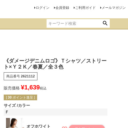
ログイン
会員登録
ご利用ガイド
メールマガジン
《ダメージデニムロゴ》Ｔシャツ／ストリー
ト×Ｙ２Ｋ／春夏／全３色
商品番号
2621112
¥
1,639
販売価格
税込
[
30
ポイント進呈 ]
サイズ
カラー
Ｆ
オフホワイト