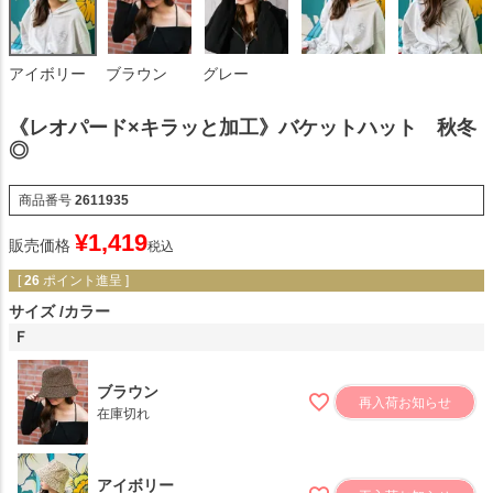
アイボリー
ブラウン
グレー
《レオパード×キラッと加工》バケットハット 秋冬
◎
商品番号
2611935
¥
1,419
販売価格
税込
[
26
ポイント進呈 ]
サイズ
カラー
Ｆ
ブラウン
再入荷お知らせ
在庫切れ
アイボリー