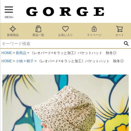
MENU
新着商品
商品一覧
お気に入り
マイページ
カート
HOME
新商品
《レオパード×キラッと加工》バケットハット 秋冬◎
HOME
小物
帽子
《レオパード×キラッと加工》バケットハット 秋冬◎