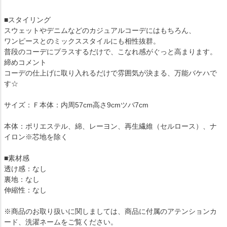
■スタイリング
スウェットやデニムなどのカジュアルコーデにはもちろん、
ワンピースとのミックススタイルにも相性抜群。
普段のコーデにプラスするだけで、こなれ感がぐっと高まります。
締めコメント
コーデの仕上げに取り入れるだけで雰囲気が決まる、万能バケハで
す☆
サイズ：Ｆ本体：内周57cm高さ9cmツバ7cm
本体：ポリエステル、綿、レーヨン、再生繊維（セルロース）、ナ
イロン※芯地を除く
■素材感
透け感：なし
裏地：なし
伸縮性：なし
※商品のお取り扱いに関しましては、商品に付属のアテンションカ
ード、洗濯ネームをご覧ください。