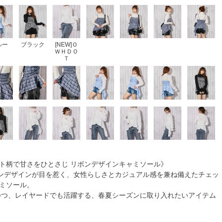
ルー
ブラック
[NEW]Ｏ
ＷＨＤＯ
Ｔ
ット柄で甘さをひとさじ リボンデザインキャミソール》
ンデザインが目を惹く、女性らしさとカジュアル感を兼ね備えたチェッ
ャミソール。
つつ、レイヤードでも活躍する、春夏シーズンに取り入れたいアイテム