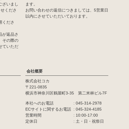
ございまし
ます。
らせくださ
お問い合わせの返信につきましては、5営業日
以内にさせていただいております。
用くださ
品が返品さ
、その際の
せていただ
会社概要
株式会社コカ
カラー
221-0835
横浜市神奈川区鶴屋町3-35 第二米林ビル7F
商品番号/JANコード
本社へのお電話
045-314-2978
ECサイトに関するお電話
045-324-4185
営業時間
10:00-17:00
並び順
定休日
土・日・祝祭日
価格が高い順
優先度順
レビュー順
キーワードヒット順