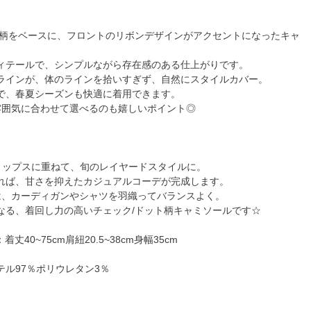
ト柄をベースに、フロントのリボンデザインがアクセントになったキャ
ィテールで、シンプルながら存在感のある仕上がりです。
ラインが、体のラインを拾いすぎず、自然にスタイルカバー。
で、春夏シーズンも快適に着用できます。
雰囲気に合わせて選べるのも嬉しいポイント◎
トップスに重ねて、旬のレイヤードスタイルに。
れば、甘さを抑えたカジュアルコーデが完成します。
は、カーディガンやシャツを羽織ってバランスよく。
なる、着回し力の高いチェック/ドット柄キャミソールです☆
丈40~75cm肩紐20.5~38cm身幅35cm
テル97％ポリウレタン3％