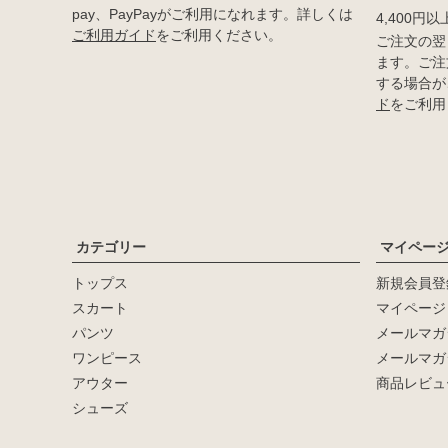
pay、PayPayがご利用になれます。詳しくは
4,400円
ご利用ガイド
をご利用ください。
ご注文の翌
ます。ご注
する場合が
ド
をご利用
カテゴリー
マイペー
トップス
新規会員登
キーワード
スカート
マイページ
パンツ
メールマガ
価格
ワンピース
メールマガ
〜
アウター
商品レビュ
シューズ
在庫なし商品
在庫なし商品を表示しない