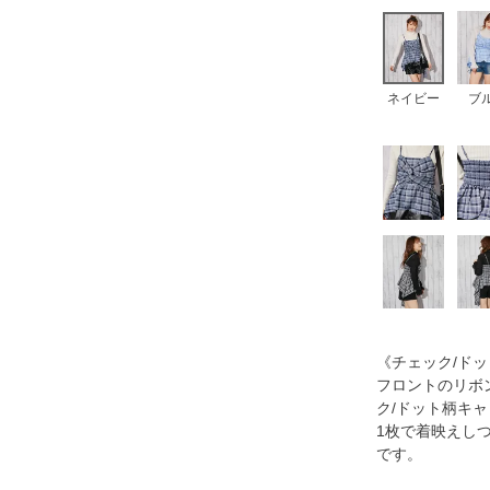
ネイビー
ブ
《チェック/ド
フロントのリボ
ク/ドット柄キ
1枚で着映えし
です。