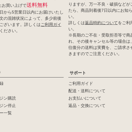
りますが、万一不良・破損などが
送料無料
以上お買い上げで
たら、商品到着後7日以内にお知
日から5営業日以内にお届けいたし
い。
文の混雑状況によって、多少前後
詳しくは
返品特約について
をご利
ございます。詳しくは
ご利用ガイ
い。
ください。
※長期のご不在・受取拒否等で商
れ、その後キャンセル等の場合は
往復分の送料は実費を、ご請求さ
きますのでご注意ください。
ジ
サポート
録
ご利用ガイド
配送・送料について
ジン購読
お支払いについて
ジン停止
返品・交換について
ー一覧
新着順
登録順
価格が安い順