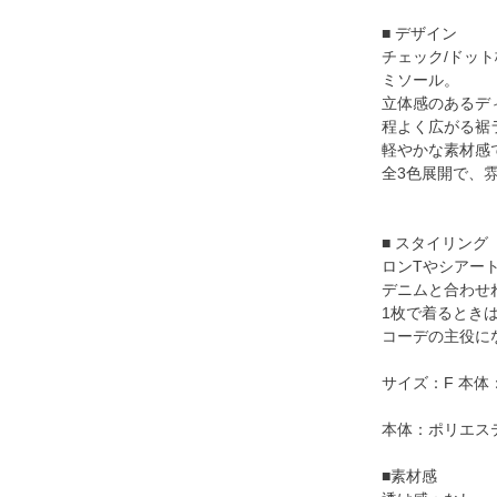
■ デザイン
チェック/ドッ
ミソール。
立体感のあるデ
程よく広がる裾
軽やかな素材感
全3色展開で、
■ スタイリング
ロンTやシアー
デニムと合わせ
1枚で着るとき
コーデの主役に
サイズ：F 本体：着
本体：ポリエス
■素材感