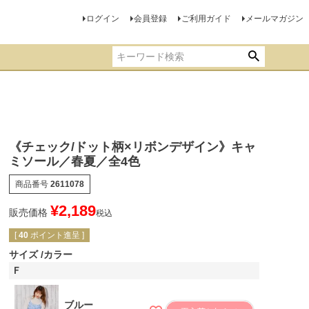
ログイン
会員登録
ご利用ガイド
メールマガジン
《チェック/ドット柄×リボンデザイン》キャ
ミソール／春夏／全4色
商品番号
2611078
¥
2,189
販売価格
税込
[
40
ポイント進呈 ]
サイズ
カラー
Ｆ
ブルー