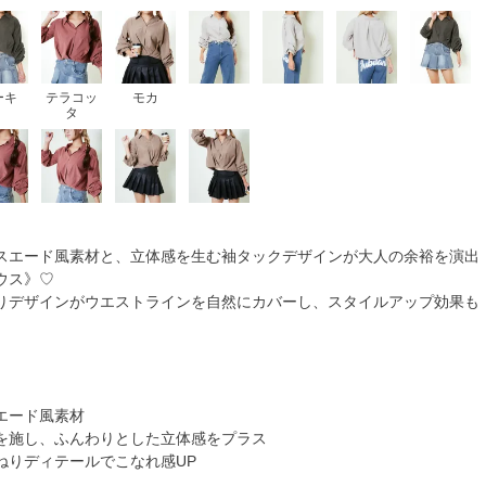
ーキ
テラコッ
モカ
タ
スエード風素材と、立体感を生む袖タックデザインが大人の余裕を演出
ウス》♡
りデザインがウエストラインを自然にカバーし、スタイルアップ効果も
エード風素材
を施し、ふんわりとした立体感をプラス
ねりディテールでこなれ感UP