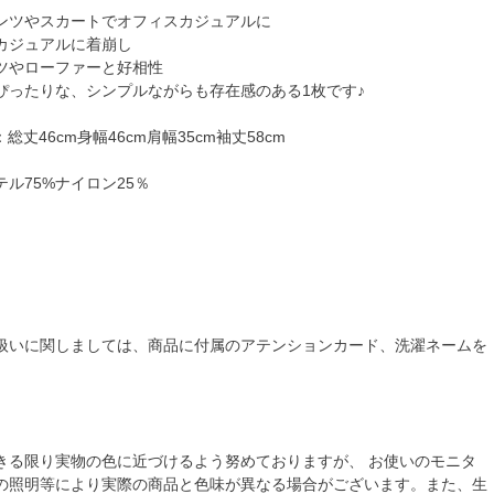
ンツやスカートでオフィスカジュアルに
カジュアルに着崩し
ツやローファーと好相性
ぴったりな、シンプルながらも存在感のある1枚です♪
総丈46cm身幅46cm肩幅35cm袖丈58cm
ル75%ナイロン25％
扱いに関しましては、商品に付属のアテンションカード、洗濯ネームを
きる限り実物の色に近づけるよう努めておりますが、 お使いのモニタ
の照明等により実際の商品と色味が異なる場合がございます。また、生