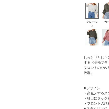
グレージ
カ
ュ
しっとりとした
する《長袖ブラ
フロントのひね
抜群。
■ デザイン
・高見えするス
・袖口にタック
・フロントのひ
■ スタイリング