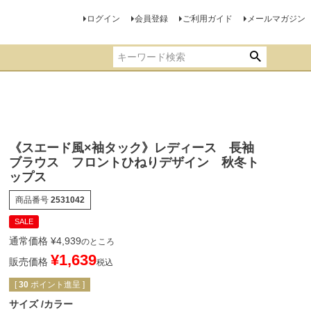
ログイン
会員登録
ご利用ガイド
メールマガジン
《スエード風×袖タック》レディース 長袖
ブラウス フロントひねりデザイン 秋冬ト
ップス
商品番号
2531042
SALE
通常価格
¥
4,939
のところ
¥
1,639
販売価格
税込
[
30
ポイント進呈 ]
サイズ
カラー