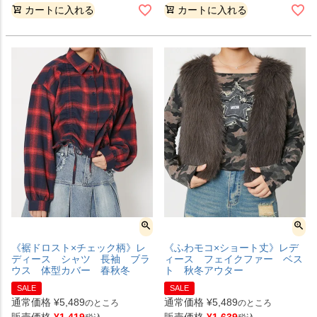
カートに入れる
カートに入れる
《裾ドロスト×チェック柄》レ
《ふわモコ×ショート丈》レデ
ディース シャツ 長袖 ブラ
ィース フェイクファー ベス
ウス 体型カバー 春秋冬
ト 秋冬アウター
SALE
SALE
通常価格
¥
5,489
通常価格
¥
5,489
のところ
のところ
販売価格
¥
1,419
販売価格
¥
1,639