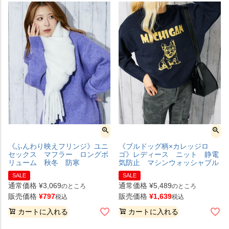
《ふんわり映えフリンジ》ユニ
《ブルドッグ柄×カレッジロ
セックス マフラー ロングボ
ゴ》レディース ニット 静電
リューム 秋冬 防寒
気防止 マシンウォッシャブル
SALE
SALE
通常価格
¥
3,069
通常価格
¥
5,489
のところ
のところ
販売価格
¥
797
販売価格
¥
1,639
税込
税込
カートに入れる
カートに入れる