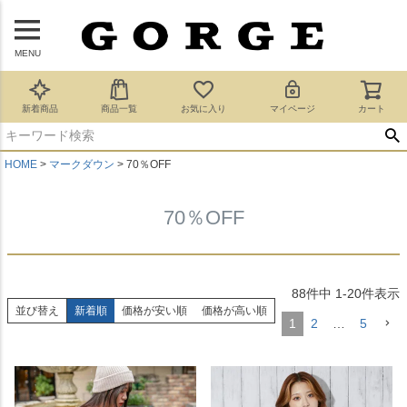
MENU
新着商品
商品一覧
お気に入り
マイページ
カート
HOME
マークダウン
70％OFF
70％OFF
88
件中
1
-
20
件表示
並び替え
新着順
価格が安い順
価格が高い順
1
2
…
5