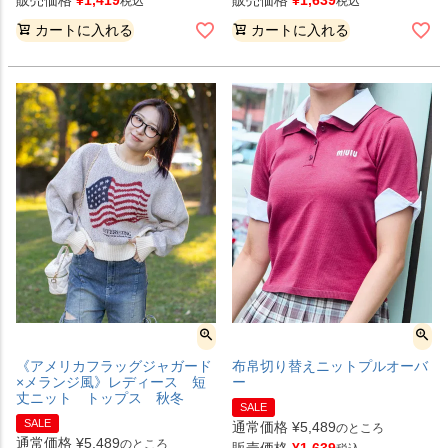
税込
税込
カートに入れる
カートに入れる
《アメリカフラッグジャガード
布帛切り替えニットプルオーバ
×メランジ風》レディース 短
ー
丈ニット トップス 秋冬
SALE
SALE
通常価格
¥
5,489
のところ
通常価格
¥
5,489
のところ
販売価格
¥
1,639