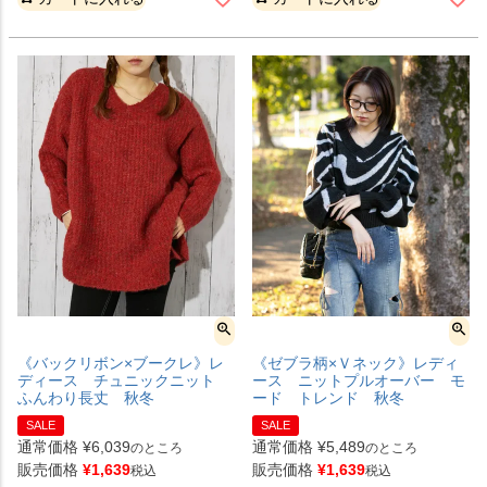
《バックリボン×ブークレ》レ
《ゼブラ柄×Ｖネック》レディ
ディース チュニックニット
ース ニットプルオーバー モ
ふんわり長丈 秋冬
ード トレンド 秋冬
SALE
SALE
通常価格
¥
6,039
通常価格
¥
5,489
のところ
のところ
販売価格
¥
1,639
販売価格
¥
1,639
税込
税込