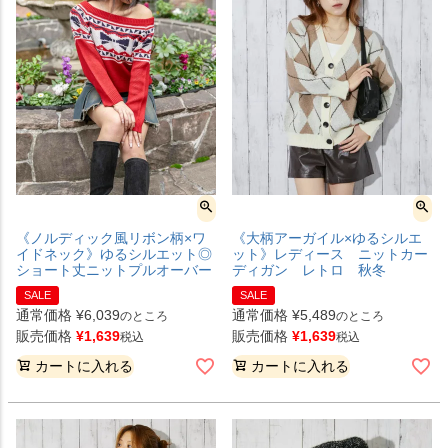
《ノルディック風リボン柄×ワ
《大柄アーガイル×ゆるシルエ
イドネック》ゆるシルエット◎
ット》レディース ニットカー
ショート丈ニットプルオーバー
ディガン レトロ 秋冬
SALE
SALE
通常価格
¥
6,039
通常価格
¥
5,489
のところ
のところ
販売価格
¥
1,639
販売価格
¥
1,639
税込
税込
カートに入れる
カートに入れる