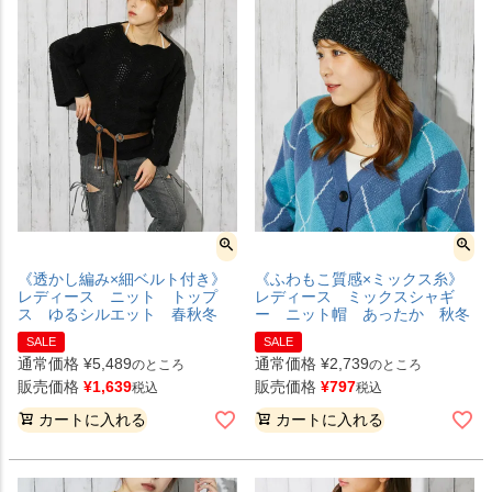
《透かし編み×細ベルト付き》
《ふわもこ質感×ミックス糸》
レディース ニット トップ
レディース ミックスシャギ
ス ゆるシルエット 春秋冬
ー ニット帽 あったか 秋冬
SALE
SALE
通常価格
¥
5,489
通常価格
¥
2,739
のところ
のところ
販売価格
¥
1,639
販売価格
¥
797
税込
税込
カートに入れる
カートに入れる