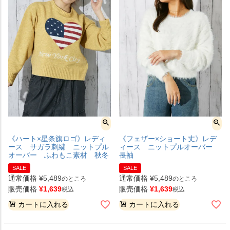
《ハート×星条旗ロゴ》レディ
《フェザー×ショート丈》レデ
ース サガラ刺繍 ニットプル
ィース ニットプルオーバー
オーバー ふわもこ素材 秋冬
長袖
SALE
SALE
通常価格
¥
5,489
通常価格
¥
5,489
のところ
のところ
販売価格
¥
1,639
販売価格
¥
1,639
税込
税込
カートに入れる
カートに入れる