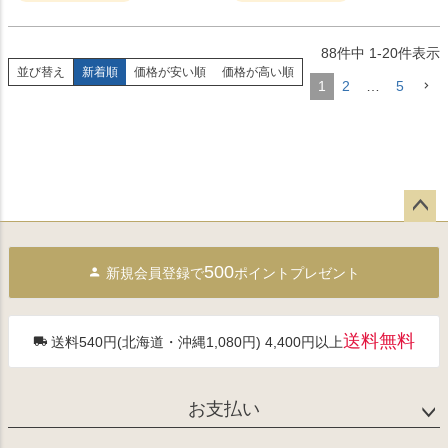
88
件中
1
-
20
件表示
並び替え
新着順
価格が安い順
価格が高い順
1
2
…
5
ペー
ジト
500
新規会員登録で
ポイントプレゼント
ップ
へ
送料無料
送料540円(北海道・沖縄1,080円) 4,400円以上
お支払い