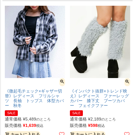
《微起毛チェック×ギャザー切
《インパクト抜群×トレンド映
替》レディース フリルシャ
え》レディース ファーレッグ
ツ 長袖 トップス 体型カバ
カバー 膝下丈 ブーツカバ
ー 秋冬
ー フェイクファー
SALE
SALE
通常価格
¥
5,489
通常価格
¥
2,189
のところ
のところ
販売価格
¥
1,639
販売価格
¥
598
税込
税込
カートに入れる
カートに入れる