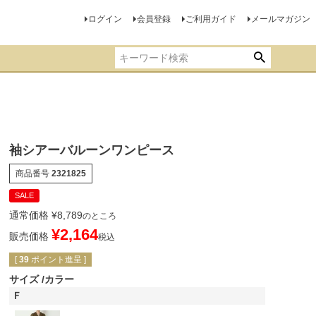
ログイン
会員登録
ご利用ガイド
メールマガジン
袖シアーバルーンワンピース
商品番号
2321825
SALE
通常価格
¥
8,789
のところ
¥
2,164
販売価格
税込
[
39
ポイント進呈 ]
サイズ
カラー
Ｆ