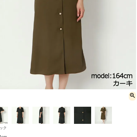
ック
cm