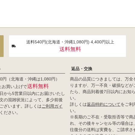
送料540円(北海道・沖縄1,080円) 4,400円以上
送料無料
料
返品・交換
0円（北海道・沖縄は1,080円）
商品の品質につきましては、万全
りますが、万一不良・破損などが
送料無料
以上お買い上げで
たら、商品到着後7日以内にお知
日から5営業日以内にお届けいたし
い。
文の混雑状況によって、多少前後
詳しくは
返品特約について
をご利
ございます。詳しくは
ご利用ガイ
い。
ください。
※長期のご不在・受取拒否等で商
れ、その後キャンセル等の場合は
往復分の送料は実費を、ご請求さ