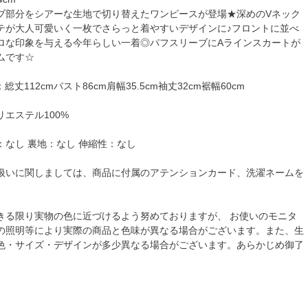
ブ部分をシアーな生地で切り替えたワンピースが登場★深めのVネック
テが大人可愛いく一枚でさらっと着やすいデザインに♪フロントに並べ
ロな印象を与える今年らしい一着◎パフスリーブにAラインスカートが
ムです☆
総丈112cmバスト86cm肩幅35.5cm袖丈32cm裾幅60cm
エステル100%
：なし 裏地：なし 伸縮性：なし
扱いに関しましては、商品に付属のアテンションカード、洗濯ネームを
きる限り実物の色に近づけるよう努めておりますが、 お使いのモニタ
の照明等により実際の商品と色味が異なる場合がございます。また、生
色・サイズ・デザインが多少異なる場合がございます。あらかじめ御了