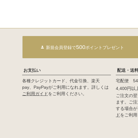
500
新規会員登録で
ポイントプレゼント
お支払い
配送・送
各種クレジットカード、代金引換、楽天
宅配便 54
pay、PayPayがご利用になれます。詳しくは
4,400円
ご利用ガイド
をご利用ください。
ご注文の翌
ます。ご注
する場合が
ド
をご利用