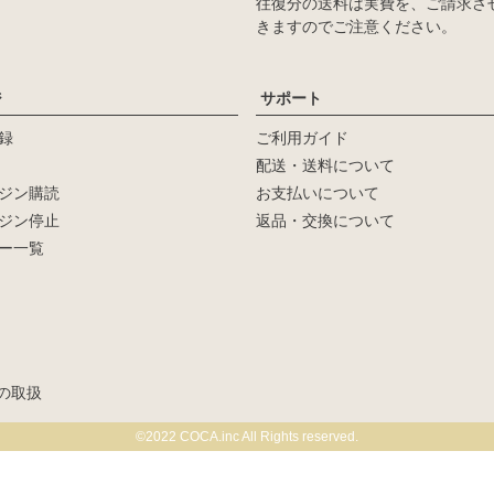
往復分の送料は実費を、ご請求さ
きますのでご注意ください。
ジ
サポート
録
ご利用ガイド
配送・送料について
ジン購読
お支払いについて
ジン停止
返品・交換について
ー一覧
新着順
登録順
価格が安い順
の取扱
検索
©2022 COCA.inc All Rights reserved.