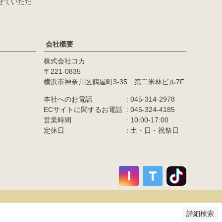
せていただ
会社概要
株式会社コカ
カラー
221-0835
横浜市神奈川区鶴屋町3-35 第二米林ビル7F
商品番号/JANコード
本社へのお電話
045-314-2978
ECサイトに関するお電話
045-324-4185
営業時間
10:00-17:00
並び順
定休日
土・日・祝祭日
価格が高い順
優先度順
レビュー順
キーワードヒット順
詳細検索