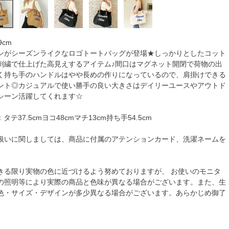
cm
ンがシーズンライクなロゴトートバッグが登場★しっかりとしたコット
刺繍で仕上げた高見えするアイテム♪間口はマグネット開閉で荷物の出
く持ち手のハンドルはやや長めの作りになっているので、肩掛けできる
ント◎カジュアルで使い勝手の良い大きさはデイリーユースやアウトド
シーン活躍してくれます☆
タテ37.5cmヨコ48cmマチ13cm持ち手54.5cm
扱いに関しましては、商品に付属のアテンションカード、洗濯ネームを
きる限り実物の色に近づけるよう努めておりますが、 お使いのモニタ
の照明等により実際の商品と色味が異なる場合がございます。また、生
色・サイズ・デザインが多少異なる場合がございます。あらかじめ御了