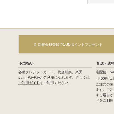
500
新規会員登録で
ポイントプレゼント
お支払い
配送・送
各種クレジットカード、代金引換、楽天
宅配便 54
pay、PayPayがご利用になれます。詳しくは
4,400円
ご利用ガイド
をご利用ください。
ご注文の翌
ます。ご注
する場合が
ド
をご利用