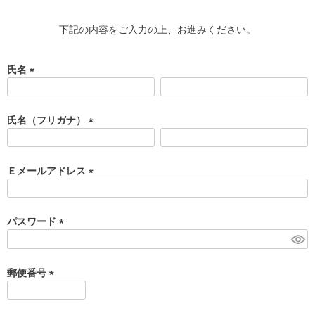
下記の内容をご入力の上、お進みください。
氏名
(
必
須
氏名（フリガナ）
)
(
必
須
Ｅメールアドレス
)
(
必
須
パスワード
)
(
必
須
郵便番号
)
(
必