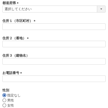
須
都道府県
)
(
必
須
住所１（市区町村）
)
(
必
須
住所２（番地）
)
(
必
須
住所３（建物名）
)
お電話番号
(
必
須
性別
)
指定なし
男性
女性