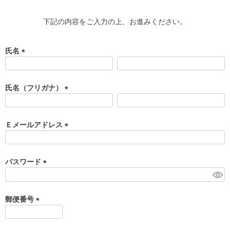
下記の内容をご入力の上、お進みください。
氏名
(
必
須
氏名（フリガナ）
)
(
必
須
Ｅメールアドレス
)
(
必
須
パスワード
)
(
必
須
郵便番号
)
(
必