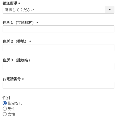
須
都道府県
)
(
必
須
住所１（市区町村）
)
(
必
須
住所２（番地）
)
(
必
須
住所３（建物名）
)
お電話番号
(
必
須
性別
)
指定なし
男性
女性