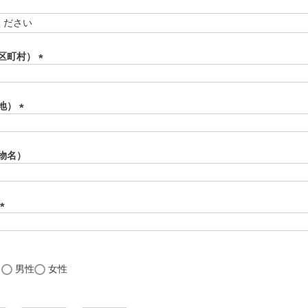
区町村）
(
必
須
地）
)
(
必
須
物名）
)
(
必
須
)
し
男性
女性