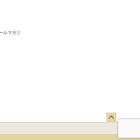
ールマガジ
ペー
ジト
ップ