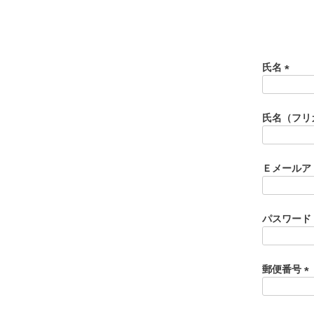
氏名
(
必
須
氏名（フリ
)
Ｅメールア
パスワード
郵便番号
(
必