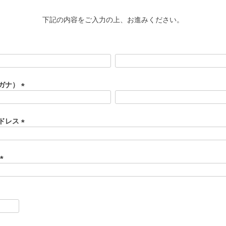
下記の内容をご入力の上、お進みください。
ガナ）
(
必
須
ドレス
)
(
必
須
)
(
必
須
)