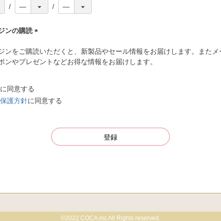
ジンの購読
(
ジンをご購読いただくと、新製品やセール情報をお届けします。またメ
必
ポンやプレゼントなどお得な情報をお届けします。
須
)
に同意する
保護方針
に同意する
登録
©2022 COCA.inc All Rights reserved.