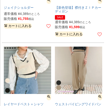
ジェイクショルダー
【新色登場】襟付きＺＩＰカー
ディガン
通常価格
¥
4,389
のところ
SALE
販売価格
¥
1,755
税込
通常価格
¥
4,389
のところ
カートに入れる
販売価格
¥
1,599
税込
カートに入れる
レイヤードベスト＋シャツ
ウェストパイピングワイドパン