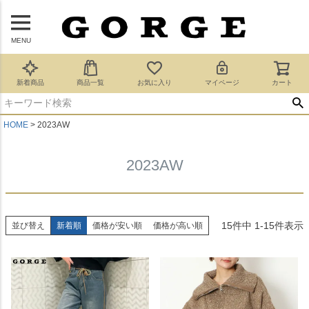
MENU
新着商品
商品一覧
お気に入り
マイページ
カート
HOME
2023AW
2023AW
15
件中
1
-
15
件表示
並び替え
新着順
価格が安い順
価格が高い順