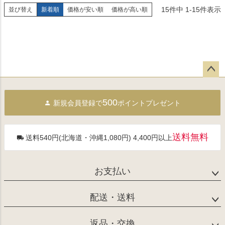
15
件中
1
-
15
件表示
並び替え
新着順
価格が安い順
価格が高い順
ペー
ジト
500
新規会員登録で
ポイントプレゼント
ップ
へ
送料無料
送料540円(北海道・沖縄1,080円) 4,400円以上
お支払い
配送・送料
返品・交換