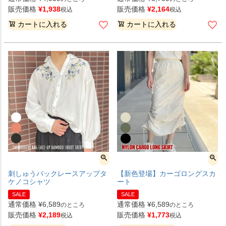
販売価格
¥
1,938
販売価格
¥
2,164
税込
税込
カートに入れる
カートに入れる
刺しゅうバックレースアップタ
【新色登場】カーゴロングスカ
ケノコシャツ
ート
SALE
SALE
通常価格
¥
6,589
通常価格
¥
6,589
のところ
のところ
販売価格
¥
2,189
販売価格
¥
1,773
税込
税込