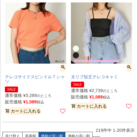
テレコサイドスピンドルＴシャ
太リブ短丈テレコキャミ
ツ
SALE
SALE
通常価格
¥
2,739
のところ
通常価格
¥
3,289
のところ
販売価格
¥
1,089
税込
販売価格
¥
1,089
税込
カートに入れる
カートに入れる
219
件中
1
-
20
件表示
並び替え
新着順
価格が安い順
価格が高い順