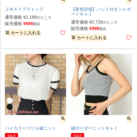
２ＷＡＹブラトップ
【新色登場】パット付きジャガ
ードキャミ
通常価格
¥
2,189
のところ
通常価格
¥
2,739
のところ
販売価格
¥
998
税込
販売価格
¥
998
税込
カートに入れる
カートに入れる
バイカラーフリル袖ニット
細ボーダーニットキャミ
SALE
SALE