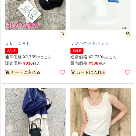
ＵＬ ＣＡＰ
ＬＤバケットハット
SALE
SALE
通常価格
¥
2,739
通常価格
¥
2,739
のところ
のところ
販売価格
¥
936
販売価格
¥
936
税込
税込
カートに入れる
カートに入れる