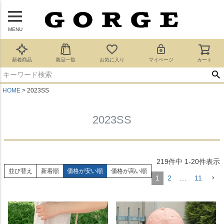
MENU
新着商品
商品一覧
お気に入り
マイページ
カート
HOME
2023SS
2023SS
219
件中
1
-
20
件表示
並び替え
新着順
価格が安い順
価格が高い順
1
2
…
11